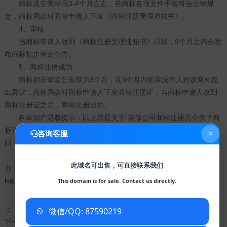
商标递交商标局3-4个月左右，若商标各项文件手续符合法律规
定，商标局会对商标申请人下发《商标注册受理通知书》。
4、审核
当商标申请人收到《商标注册受理通知书》日起，9个月之内会发
布商标初步审定公告。
5、商标注册成功
商标初步审定公告期为3个月，在3个月内如果没有人对该商标提
出异议，商标局会对商标申请人下发商标注册证，当商标申请人收到
商标注册证之后，商标注册成功。
构卓知产温馨提示：以上就是关于“装修公司商标注册几个类？商
标注册申请要多久？”的相关介绍，如果您对商标注册申请还存在疑
咨询客服
×
问，欢迎点击
构卓知产
的顾问进行咨询，他们会给您详细的解答。
商标注册办理就到构卓知产，专业商标顾问一对一服务，全程代
此域名可出售，可直接联系我们
办，专业评估分析，专业可靠，高效快捷。商标类别咨询链接：
https://www.gouzhuo.com/trademark
This domain is for sale. Contact us directly.
上一篇：
可以在构卓企服查询商标是否注册下来？
微信/QQ: 87590219
已复制到剪贴板
下一篇：
商标无效答辩多久出结果？商标无效宣告怎么答辩？