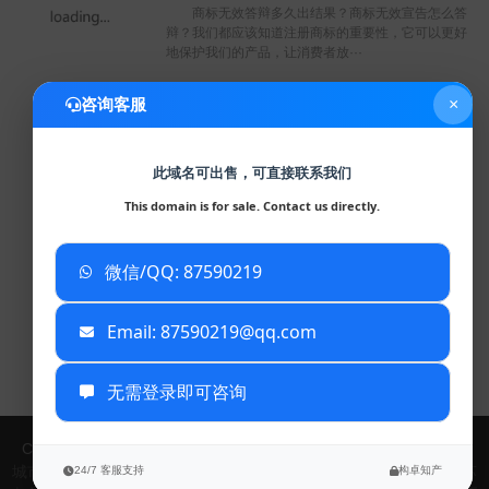
商标无效答辩多久出结果？商标无效宣告怎么答
辩？我们都应该知道注册商标的重要性，它可以更好
地保护我们的产品，让消费者放···
咨询客服
×
装修公司商标注册几个类？商标注册申请要多久？
2026-04-29
此域名可出售，可直接联系我们
装修公司商标注册几个类？商标注册申请要多
This domain is for sale. Contact us directly.
久？不管是哪个行业注册商标，在进行商标注册前需
要分析商标注册类别，这是一项比···
微信/QQ: 87590219
已复制到剪贴板
Email: 87590219@qq.com
查看更多资讯
无需登录即可咨询
Copyright © 2024 赣州大漠信息科技有限公司
TXT地图
XML地图
城市列表：
北京
天津
河北
山西
内蒙古
辽宁
吉林
黑龙江
上海
江苏
24/7 客服支持
构卓知产